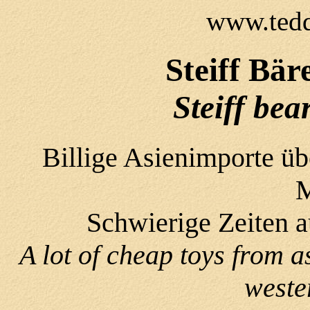
www.tedd
Steiff Bär
Steiff bea
Billige Asienimporte ü
M
Schwierige Zeiten a
A lot of cheap toys from 
weste