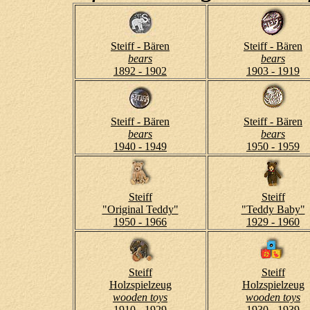
Steiff - Bären
Steiff - Bären
bears
bears
1892 - 1902
1903 - 1919
Steiff - Bären
Steiff - Bären
bears
bears
1940 - 1949
1950 - 1959
Steiff
Steiff
"Original Teddy"
"Teddy Baby"
1950 - 1966
1929 - 1960
Steiff
Steiff
Holzspielzeug
Holzspielzeug
wooden toys
wooden toys
1910 - 1929
1930 - 1939