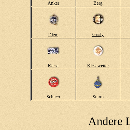
Anker
Berg
Grisly
Diem
Kersa
Kiesewetter
Schuco
Sturm
Andere L