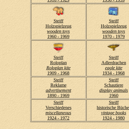
Steiff
Steiff
Holzspielzeug
Holzspielzeug
wooden toys
wooden toys
1960 - 1969
1970 - 1979
Steiff
Steiff
Roloplan
Adlerdrachen
Roloplan kite
eagle kite
1909 - 1968
1934 - 1968
Steiff
Steiff
Reklame
Schautiere
advertisement
display animals
1890 - 1969
1960
Steiff
Steiff
Verschiedenes
historische Büche
miscellaneous
vintage books
1924 - 1972
1924 - 1980