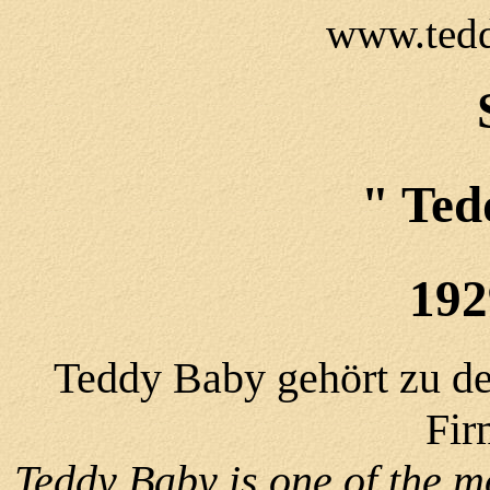
www.tedd
" Ted
192
Teddy Baby gehört zu de
Fir
Teddy Baby is one of the mo