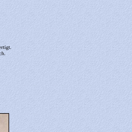
rtigt.
ch.